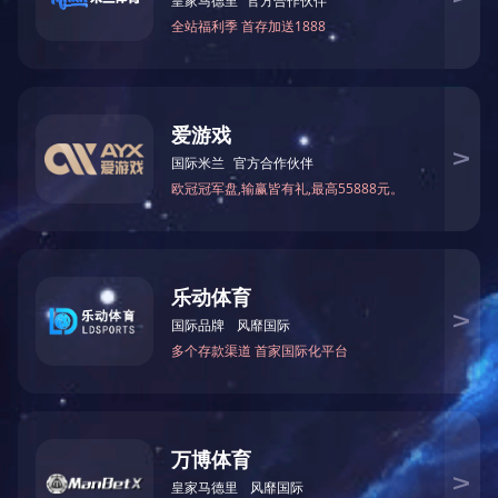
煤炭
矿山
矿山
选矿
地质勘
电 话：0391-6701389
传 真：0391-6701331
邮 编：459001
邮 箱：jymybgs@163.com
销售电话：0391-6701315
关闭
地 址：河南省济源市克井镇