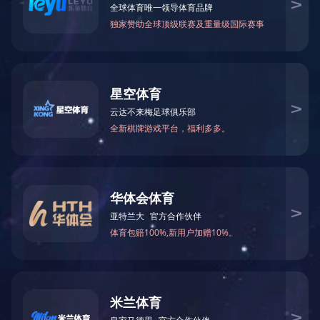
人才招聘
职
其他制品
矿山
普工（
无纺布
矿山安全管